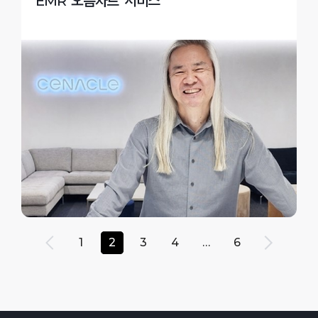
EMR ‘오름차트’ 서비스
1
2
3
4
…
6