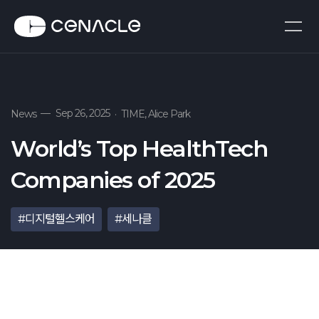
—
Sep 26, 2025
News
·
TIME, Alice Park
World’s Top HealthTech
Companies of 2025
#디지털헬스케어
#세나클