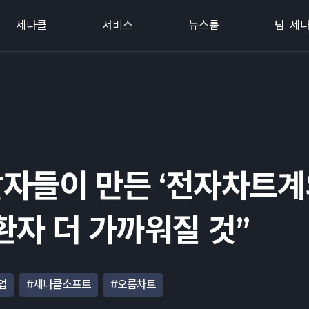
세나클
서비스
뉴스룸
팀: 세
발자들이 만든 ‘전자차트
환자 더 가까워질 것”
업
#세나클소프트
#오름차트