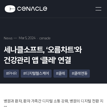
—
Mar 5, 2024
News
·
cenacle
세나클소프트, ‘오름차트’와
건강관리 앱 ‘클레’ 연결
#PHR
#디지털헬스케어
#클레
#클레연동
병원과 환자, 환자 가족간 디지털 소통 강화, 병원의 디지털 전환 지