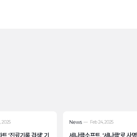
, 2025
News
—
Feb 24, 2025
트 ‘진료기록 검색’ 기
세나클소프트, ‘세나클’로 사명