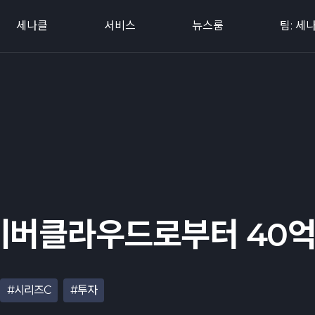
세나클
서비스
뉴스룸
팀: 세
이버클라우드로부터 40억
#시리즈C
#투자