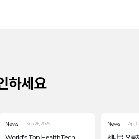
확인하세요
News
—
Sep 26, 2025
News
—
Apr 11
World’s Top HealthTech
세나클, 오름차