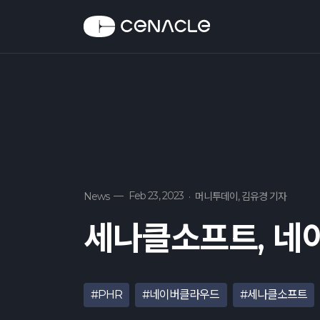
—
Feb 23, 2023
News
·
머니투데이, 김유경 기자
세나클소프트, 네
#PHR
#네이버클라우드
#세나클소프트